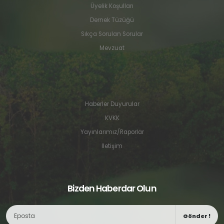
Üyelik Koşulları
Dernek Tüzüğü
Sıkça Sorulan Sorular
Mevzuat
Haberler Duyurular
KVKK
Yayınlarımız/Raporlar
İletişim
Bizden Haberdar Olun
Gönder !