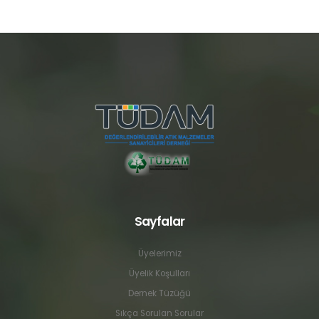
Sayfalar
Üyelerimiz
Üyelik Koşulları
Dernek Tüzüğü
Sıkça Sorulan Sorular