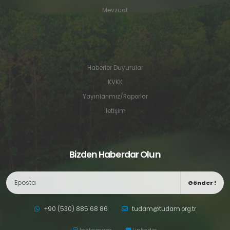
Mevzuat
Haberler Duyurular
KVKK
Yayınlarımız/Raporlar
İletişim
Bizden Haberdar Olun
Gönder !
+90 (530) 885 68 86
tudam@tudam.org.tr